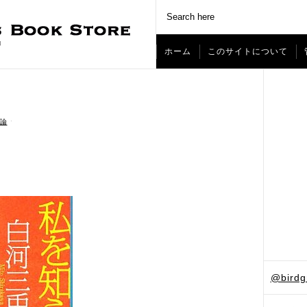
ホーム
このサイトについて
論
ˑ
@bird