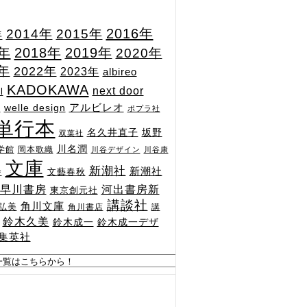
2015年
2016年
2014年
年
7年
2018年
2019年
2020年
1年
2022年
2023年
albireo
KADOKAWA
next door
l
n
アルビレオ
welle design
ポプラ社
単行本
坂野
名久井直子
双葉社
川名潤
学館
岡本歌織
川谷デザイン
川谷康
文庫
新潮社
新潮社
文藝春秋
舎
河出書房新
早川書房
東京創元社
講談社
角川文庫
弘美
角川書店
講
鈴木久美
鈴木成一
鈴木成一デザ
集英社