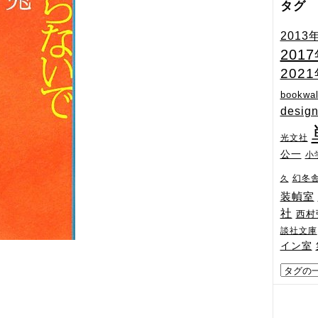
タグ
2013
201
202
bookwal
desig
光文社
公一
小
幻冬
久
装幀室
社
西村
談社文庫
イン室