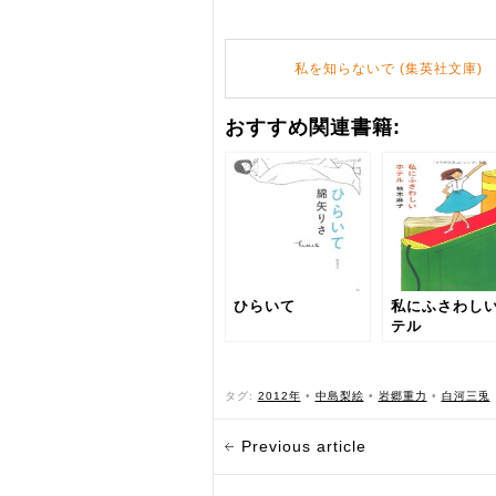
私を知らないで (集英社文庫)
おすすめ関連書籍:
ひらいて
私にふさわし
テル
タグ:
2012年
•
中島梨絵
•
岩郷重力
•
白河三兎
Previous article