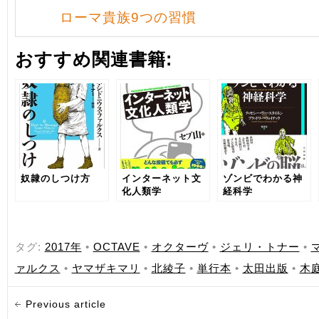
ローマ貴族9つの習慣
おすすめ関連書籍:
奴隷のしつけ方
インターネット文
ゾンビでわかる神
化人類学
経科学
タグ:
2017年
•
OCTAVE
•
オクターヴ
•
ジェリ・トナー
•
ァルクス
•
ヤマザキマリ
•
北綾子
•
単行本
•
太田出版
•
木
Previous article