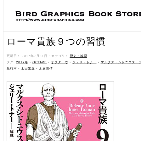
ローマ貴族９つの習慣
更新日： 2017年7月31日 ˑ カテゴリ：
歴史・地理
ˑ
タグ:
2017年
•
OCTAVE
•
オクターヴ
•
ジェリ・トナー
•
マルクス・シドニウス・
単行本
•
太田出版
•
木庭貴信