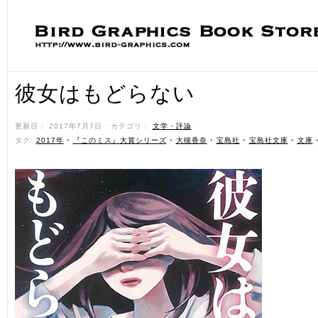
彼女はもどらない
更新日： 2017年7月7日 ˑ カテゴリ：
文学・評論
ˑ
タグ:
2017年
•
『このミス』大賞シリーズ
•
大槻香奈
•
宝島社
•
宝島社文庫
•
文庫