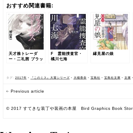
おすすめ関連書籍:
天才株トレーダ
F 霊能捜査官・
縁見屋の娘
ー・二礼茜 ブラッ
橘川七海
ク・ヴィーナス
タグ:
2017年
•
『このミス』大賞シリーズ
•
大槻香奈
•
宝島社
•
宝島社文庫
•
文庫
Previous article
© 2017 すてきな装丁や装画の本屋 Bird Graphics Book Store. All i