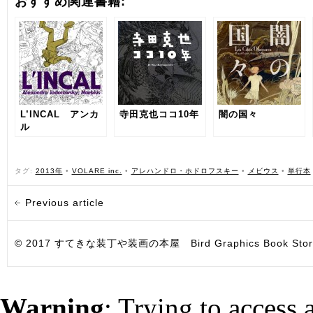
おすすめ関連書籍:
L’INCAL アンカ
寺田克也ココ10年
闇の国々
ル
タグ:
2013年
•
VOLARE inc.
•
アレハンドロ・ホドロフスキー
•
メビウス
•
単行本
Previous article
© 2017 すてきな装丁や装画の本屋 Bird Graphics Book Store. All i
Warning
: Trying to access 