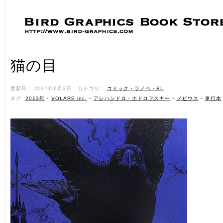
猫の目
更新日： 2017年6月2日 ˑ カテゴリ：
コミック・ラノベ・BL
ˑ
タグ:
2013年
•
VOLARE inc.
•
アレハンドロ・ホドロフスキー
•
メビウス
•
単行本