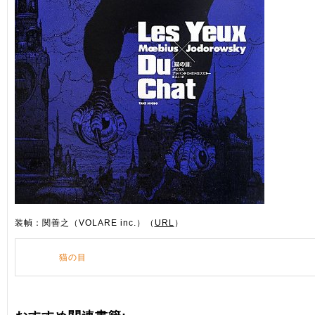
装幀：関善之（VOLARE inc.）（
URL
）
猫の目