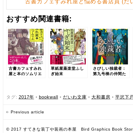
古書カフェすみれ屋と悩める書店員 (だ
おすすめ関連書籍:
古書カフェすみれ
草紙屋薬楽堂ふし
さびしい独裁者：
屋と本のソムリエ
ぎ始末
第九号棟の仲間た
ち3〈新装版〉
タグ:
2017年
•
bookwall
•
だいわ文庫
•
大和書房
•
平沢下
Previous article
© 2017 すてきな装丁や装画の本屋 Bird Graphics Book Store. All i