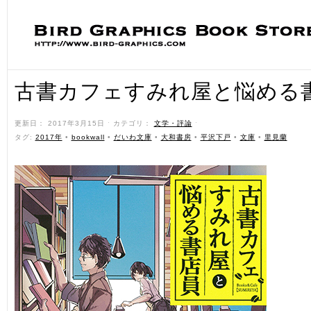
古書カフェすみれ屋と悩める
更新日： 2017年3月15日 ˑ カテゴリ：
文学・評論
ˑ
タグ:
2017年
•
bookwall
•
だいわ文庫
•
大和書房
•
平沢下戸
•
文庫
•
里見蘭