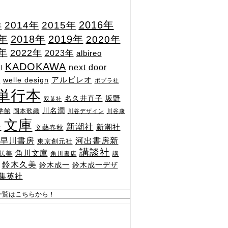
2015年
2016年
2014年
年
7年
2018年
2019年
2020年
1年
2022年
2023年
albireo
KADOKAWA
next door
l
n
アルビレオ
welle design
ポプラ社
単行本
坂野
名久井直子
双葉社
川名潤
学館
岡本歌織
川谷デザイン
川谷康
文庫
新潮社
新潮社
文藝春秋
舎
河出書房新
早川書房
東京創元社
講談社
角川文庫
弘美
角川書店
講
鈴木久美
鈴木成一
鈴木成一デザ
集英社