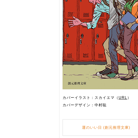
カバーイラスト：スカイエマ（
URL
）
カバーデザイン：中村聡
運のいい日 (創元推理文庫)