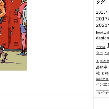
タグ
2013
201
202
bookwal
desig
光文社
公一
小
幻冬
久
装幀室
社
西村
談社文庫
イン室