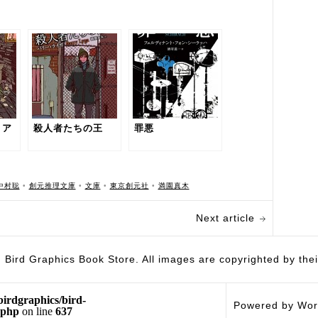
リア
殺人者たちの王
罪悪
中村聡
•
創元推理文庫
•
文庫
•
東京創元社
•
満園真木
Next article
hics Book Store. All images are copyrighted by their 
birdgraphics/bird-
Powered by Wor
.php
on line
637