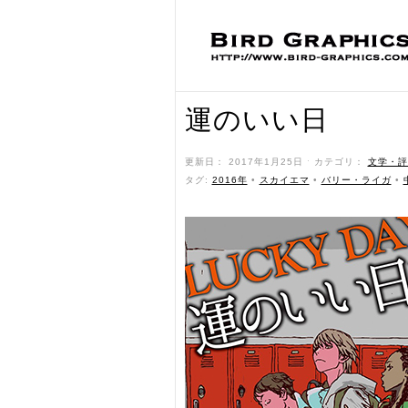
運のいい日
更新日： 2017年1月25日 ˑ カテゴリ：
文学・評
タグ:
2016年
•
スカイエマ
•
バリー・ライガ
•