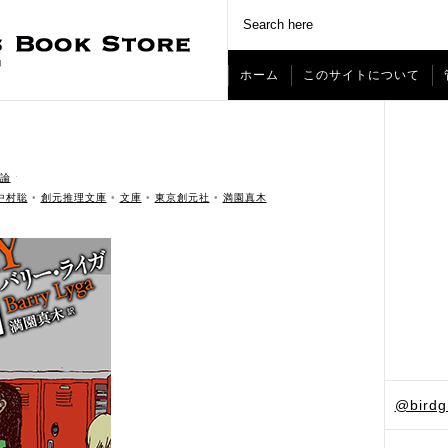
ホーム
このサイトについて
論
ˑ
中村聡
•
創元推理文庫
•
文庫
•
東京創元社
•
満園真木
@bird