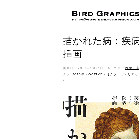
描かれた病：疾
挿画
更新日： 2017年1月24日 ˑ カテゴリ：
医学・薬
タグ:
2016年
•
OCTAVE
•
オクターヴ
•
リチャ
社