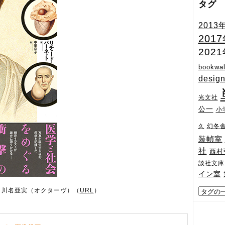
タグ
2013
201
202
bookwal
desig
光文社
公一
小
幻冬
久
装幀室
社
西村
談社文庫
イン室
＋川名亜実（オクターヴ）（
URL
）