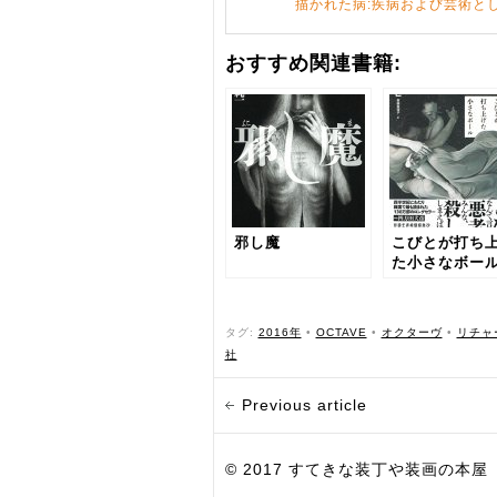
描かれた病:疾病および芸術と
おすすめ関連書籍:
邪し魔
こびとが打ち
た小さなボー
タグ:
2016年
•
OCTAVE
•
オクターヴ
•
リチャ
社
Previous article
© 2017 すてきな装丁や装画の本屋 Bird Grap