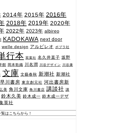
2015年
2016年
2014年
年
7年
2018年
2019年
2020年
1年
2022年
2023年
albireo
KADOKAWA
next door
l
n
アルビレオ
welle design
ポプラ社
単行本
坂野
名久井直子
双葉社
川名潤
学館
岡本歌織
川谷デザイン
川谷康
文庫
新潮社
新潮社
文藝春秋
舎
河出書房新
早川書房
東京創元社
講談社
角川文庫
弘美
角川書店
講
鈴木久美
鈴木成一
鈴木成一デザ
集英社