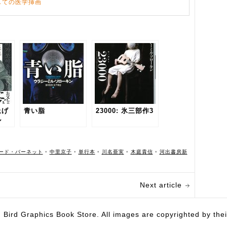
しての医学挿画
上げ
青い脂
23000: 氷三部作3
ル
ード・バーネット
•
中里京子
•
単行本
•
川名亜実
•
木庭貴信
•
河出書房新
Next article
hics Book Store. All images are copyrighted by their 