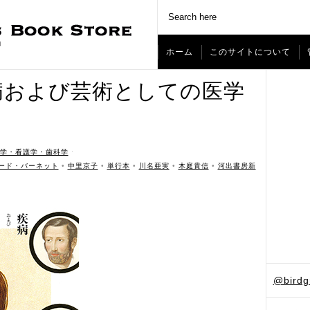
ホーム
このサイトについて
病および芸術としての医学
学・看護学・歯科学
ˑ
ード・バーネット
•
中里京子
•
単行本
•
川名亜実
•
木庭貴信
•
河出書房新
@bird