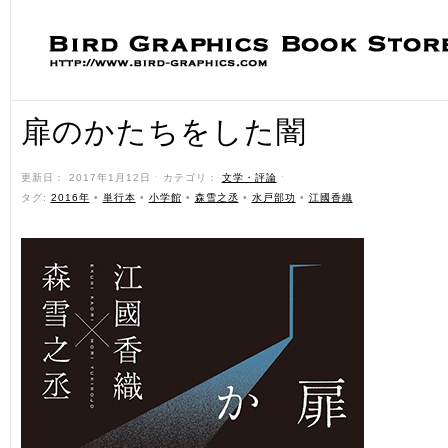
扉のかたちをした闇
更新日： 2017年1月12日 ˑ カテゴリ：
文学・評論
ˑ
タグ:
2016年
•
単行本
•
小学館
•
森雪之丞
•
水戸部功
•
江國香織