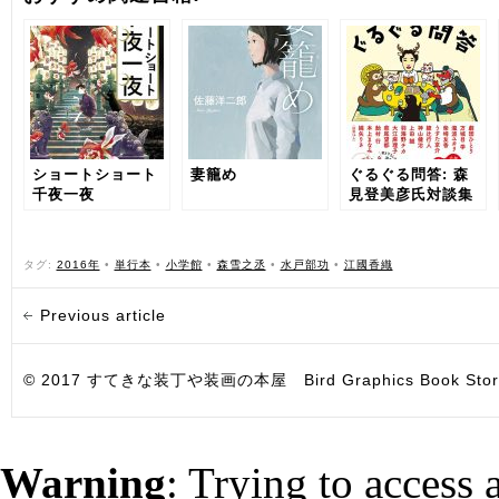
ショートショート
妻籠め
ぐるぐる問答: 森
千夜一夜
見登美彦氏対談集
タグ:
2016年
•
単行本
•
小学館
•
森雪之丞
•
水戸部功
•
江國香織
Previous article
© 2017 すてきな装丁や装画の本屋 Bird Graphics Book Store. All i
Warning
: Trying to access 