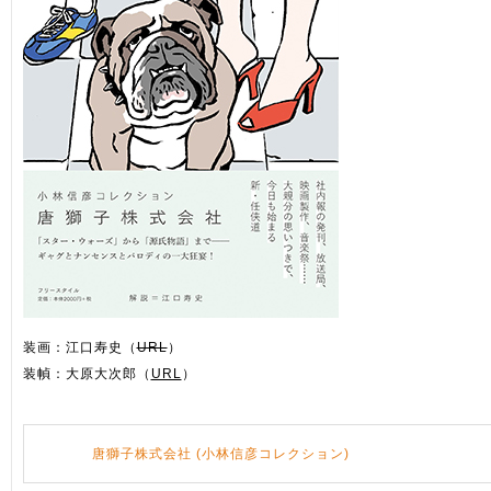
装画：江口寿史（
URL
）
装幀：大原大次郎（
URL
）
唐獅子株式会社 (小林信彦コレクション)