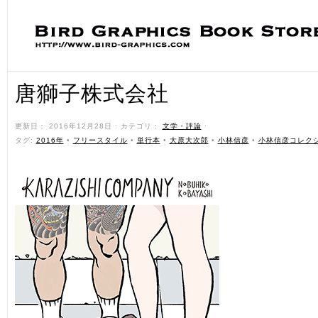
唐獅子株式会社
更新日： 2016年12月28日 ˑ カテゴリ：
文学・評論
ˑ
タグ:
2016年
•
フリースタイル
•
単行本
•
大原大次郎
•
小林信彦
•
小林信彦コレク