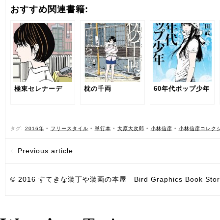
おすすめ関連書籍:
極東セレナーデ
枕の千両
60年代ポップ少年
タグ:
2016年
•
フリースタイル
•
単行本
•
大原大次郎
•
小林信彦
•
小林信彦コレク
Previous article
© 2016 すてきな装丁や装画の本屋 Bird Graphics Book Store. All i