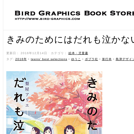
きみのためにはだれも泣かな
更新日： 2016年12月14日 ˑ カテゴリ：
絵本・児童書
ˑ
タグ:
2016年
•
teens’ best selections
•
ゆうこ
•
ポプラ社
•
単行本
•
島津デザイ