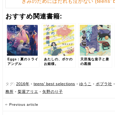
きみのためにはだれも泣かない (teens’ best 
おすすめ関連書籍:
Eggs：夏のトライ
あたしの、ボケの
天邪鬼な皇子と唐
アングル
お姫様。
の黒猫
タグ:
2016年
•
teens’ best selections
•
ゆうこ
•
ポプラ社
務所
•
梨屋アリエ
•
矢野のり子
Previous article