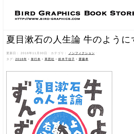
夏目漱石の人生論 牛のように
更新日： 2016年11月30日 ˑ カテゴリ：
ノンフィクション
ˑ
タグ:
2016年
•
単行本
•
草思社
•
鈴木千佳子
•
齋藤孝