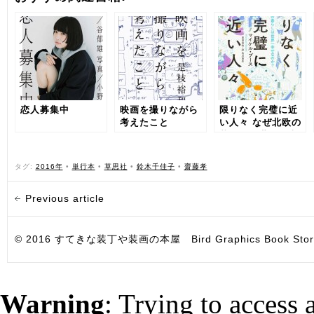
恋人募集中
映画を撮りながら
限りなく完璧に近
考えたこと
い人々 なぜ北欧の
暮らしは世界一幸
せなのか?
タグ:
2016年
•
単行本
•
草思社
•
鈴木千佳子
•
齋藤孝
Previous article
© 2016 すてきな装丁や装画の本屋 Bird Graphics Book Store. All i
Warning
: Trying to access 