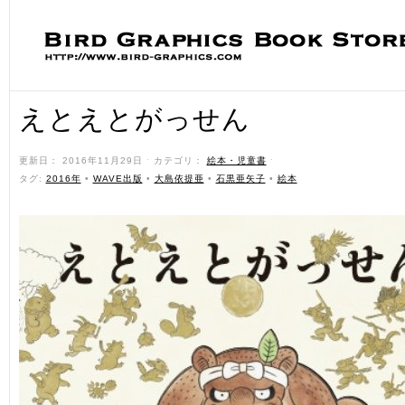
えとえとがっせん
更新日： 2016年11月29日 ˑ カテゴリ：
絵本・児童書
ˑ
タグ:
2016年
•
WAVE出版
•
大島依提亜
•
石黒亜矢子
•
絵本