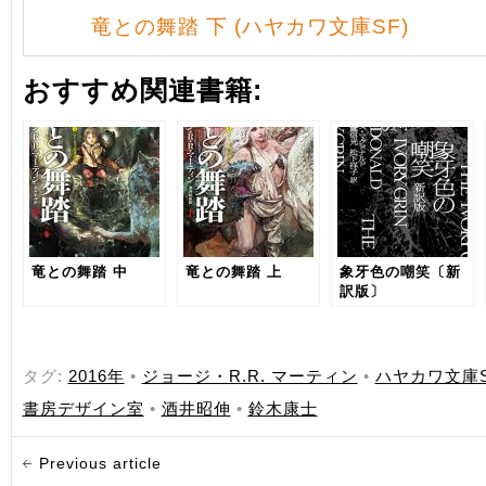
竜との舞踏 下 (ハヤカワ文庫SF)
おすすめ関連書籍:
竜との舞踏 中
竜との舞踏 上
象牙色の嘲笑〔新
訳版〕
タグ:
2016年
•
ジョージ・R.R. マーティン
•
ハヤカワ文庫S
書房デザイン室
•
酒井昭伸
•
鈴木康士
Previous article