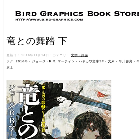
竜との舞踏 下
更新日： 2016年11月14日 ˑ カテゴリ：
文学・評論
ˑ
タグ:
2016年
•
ジョージ・R.R. マーティン
•
ハヤカワ文庫SF
•
文庫
•
早川書房
•
康士