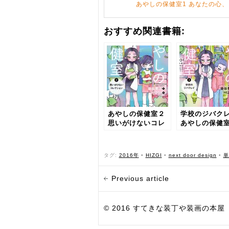
あやしの保健室1 あなたの心
おすすめ関連書籍:
あやしの保健室２
学校のジバク
思いがけないコレ
あやしの保健
クション
タグ:
2016年
•
HIZGI
•
next door design
•
単
Previous article
© 2016 すてきな装丁や装画の本屋 Bird Grap