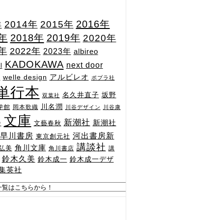
2015年
2016年
2014年
年
7年
2018年
2019年
2020年
1年
2022年
2023年
albireo
KADOKAWA
next door
l
n
アルビレオ
welle design
ポプラ社
単行本
坂野
名久井直子
双葉社
川名潤
学館
岡本歌織
川谷デザイン
川谷康
文庫
新潮社
新潮社
文藝春秋
舎
河出書房新
早川書房
東京創元社
講談社
角川文庫
弘美
角川書店
講
鈴木久美
鈴木成一
鈴木成一デザ
集英社