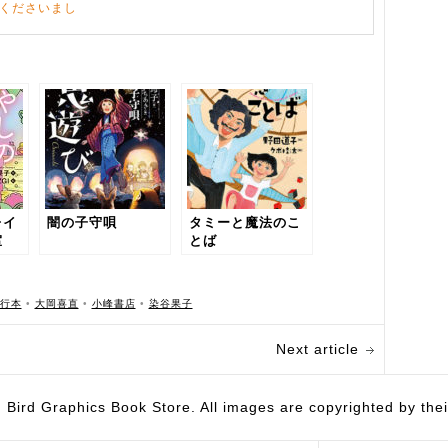
、くださいまし
レイ
闇の子守唄
タミーと魔法のこ
室
とば
行本
•
大岡喜直
•
小峰書店
•
染谷果子
Next article
hics Book Store. All images are copyrighted by their 