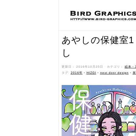
あやしの保健室1
し
更新日： 2016年10月25日 ˑ カテゴリ：
絵本・
タグ:
2016年
•
HIZGI
•
next door design
•
単