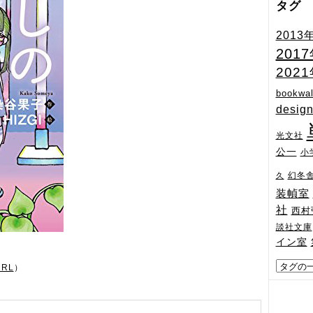
タグ
2013
201
202
bookwal
desig
光文社
公一
小
幻冬
久
装幀室
社
西村
談社文庫
イン室
URL
）