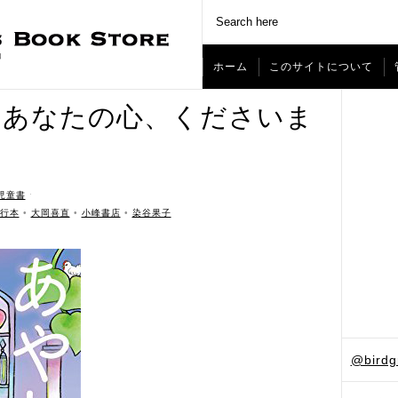
ホーム
このサイトについて
 あなたの心、くださいま
児童書
ˑ
行本
•
大岡喜直
•
小峰書店
•
染谷果子
@bird