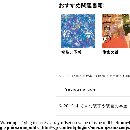
おすすめ関連書籍:
祝祭と予感
龍宮の鍵
タグ:
2016年
•
単行本
•
幻冬舎
•
恩田陸
•
杉山
Previous article
© 2016 すてきな装丁や装画の本屋 Bird Grap
Warning
: Trying to access array offset on value of type null in
/home/
graphics.com/public_html/wp-content/plugins/amazonjs/amazonjs