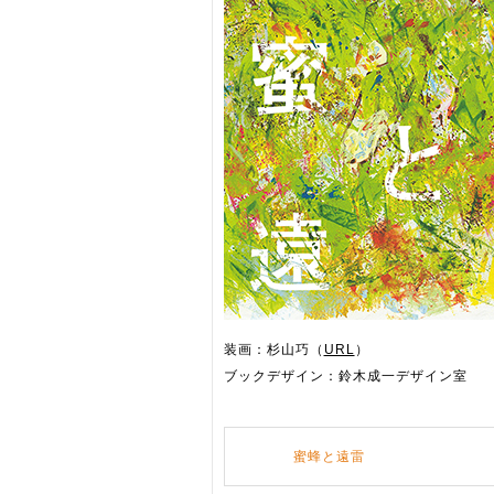
装画：杉山巧（
URL
）
ブックデザイン：鈴木成一デザイン室
蜜蜂と遠雷