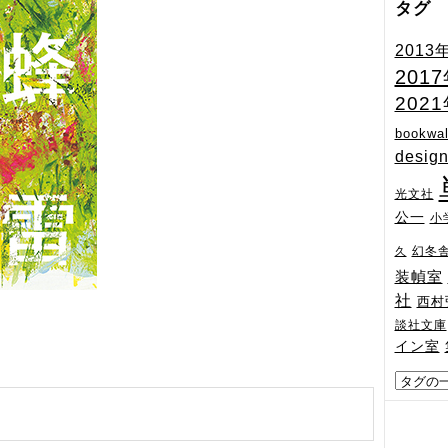
タグ
2013
201
202
bookwal
desig
光文社
公一
小
幻冬
久
装幀室
社
西村
談社文庫
イン室