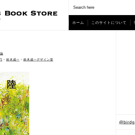
ホーム
このサイトについて
論
ˑ
巧
•
鈴木成一
•
鈴木成一デザイン室
@bird