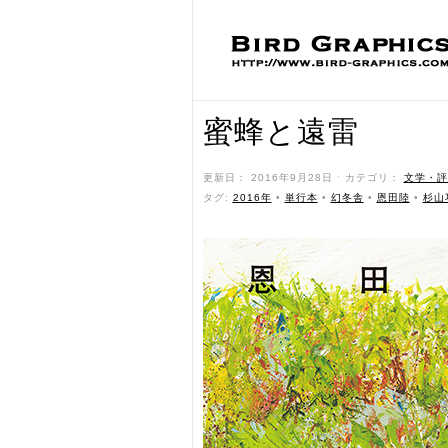
蜜蜂と遠雷
更新日： 2016年9月28日 ˑ カテゴリ：
文学・評
タグ:
2016年
•
単行本
•
幻冬舎
•
恩田陸
•
杉山