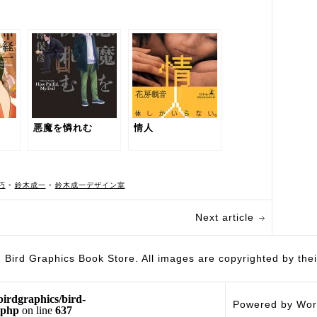
悪魔を憐れむ
情人
巧
•
鈴木成一
•
鈴木成一デザイン室
Next article
hics Book Store. All images are copyrighted by their 
birdgraphics/bird-
Powered by Wor
.php
on line
637