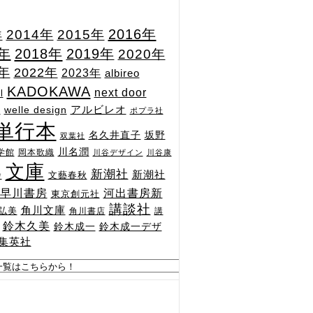
2015年
2016年
2014年
年
7年
2018年
2019年
2020年
1年
2022年
2023年
albireo
KADOKAWA
next door
l
n
アルビレオ
welle design
ポプラ社
単行本
坂野
名久井直子
双葉社
川名潤
学館
岡本歌織
川谷デザイン
川谷康
文庫
新潮社
新潮社
文藝春秋
舎
河出書房新
早川書房
東京創元社
講談社
角川文庫
弘美
角川書店
講
鈴木久美
鈴木成一
鈴木成一デザ
集英社