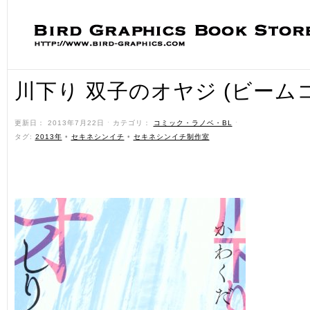
川下り 双子のオヤジ (ビーム
更新日： 2013年7月22日 ˑ カテゴリ：
コミック・ラノベ・BL
ˑ
タグ:
2013年
•
セキネシンイチ
•
セキネシンイチ制作室