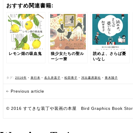
おすすめ関連書籍:
レモン畑の吸血鬼
狼少女たちの聖ル
読めよ、さらば憂
ーシー寮
いなし
タグ:
2016年
•
単行本
•
名久井直子
•
松田青子
•
河出書房新社
•
青木陵子
Previous article
© 2016 すてきな装丁や装画の本屋 Bird Graphics Book Store. All i