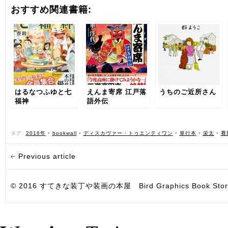
おすすめ関連書籍:
はるなつふゆと七
えんま寄席 江戸落
うちのご近所さん
福神
語外伝
タグ:
2016年
•
bookwall
•
ディスカヴァー・トゥエンティワン
•
単行本
•
栄太
•
賽
Previous article
© 2016 すてきな装丁や装画の本屋 Bird Graphics Book Store. All i