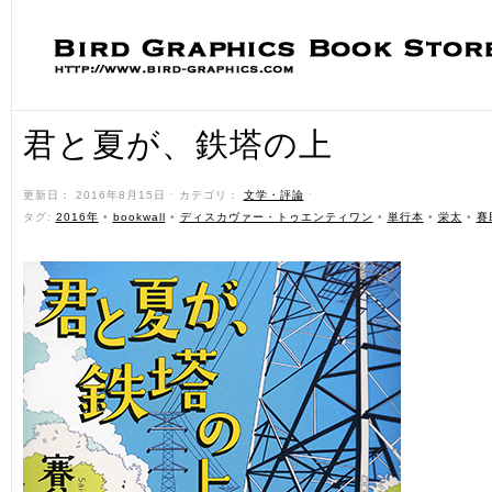
君と夏が、鉄塔の上
更新日： 2016年8月15日 ˑ カテゴリ：
文学・評論
ˑ
タグ:
2016年
•
bookwall
•
ディスカヴァー・トゥエンティワン
•
単行本
•
栄太
•
賽