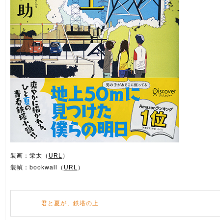
装画：栄太（
URL
）
装幀：bookwall（
URL
）
君と夏が、鉄塔の上