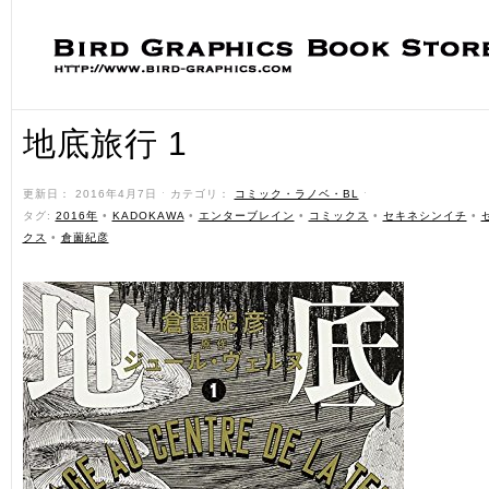
地底旅行 1
更新日： 2016年4月7日 ˑ カテゴリ：
コミック・ラノベ・BL
ˑ
タグ:
2016年
•
KADOKAWA
•
エンターブレイン
•
コミックス
•
セキネシンイチ
•
クス
•
倉薗紀彦