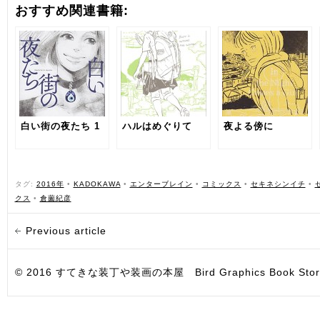
おすすめ関連書籍:
白い街の夜たち 1
ハルはめぐりて
夜よる傍に
タグ:
2016年
•
KADOKAWA
•
エンターブレイン
•
コミックス
•
セキネシンイチ
•
クス
•
倉薗紀彦
Previous article
© 2016 すてきな装丁や装画の本屋 Bird Graphics Book Store. All i