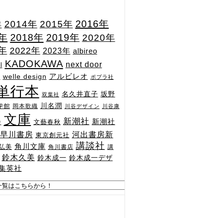
2015年
2016年
2014年
年
7年
2018年
2019年
2020年
1年
2022年
2023年
albireo
KADOKAWA
next door
l
n
アルビレオ
welle design
ポプラ社
単行本
坂野
名久井直子
双葉社
川名潤
学館
岡本歌織
川谷デザイン
川谷康
文庫
新潮社
新潮社
文藝春秋
舎
河出書房新
早川書房
東京創元社
講談社
角川文庫
弘美
角川書店
講
鈴木久美
鈴木成一
鈴木成一デザ
集英社