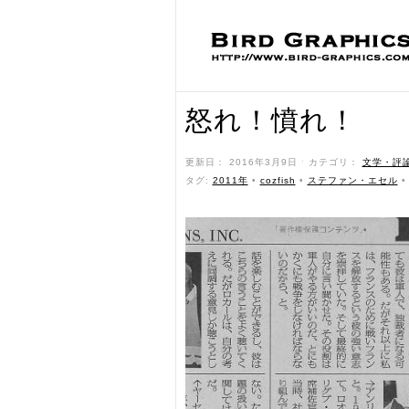
怒れ！憤れ！
更新日： 2016年3月9日 ˑ カテゴリ：
文学・評
タグ:
2011年
•
cozfish
•
ステファン・エセル