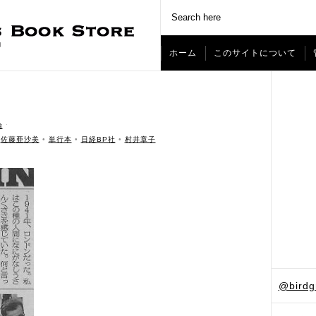
ホーム
このサイトについて
論
ˑ
•
佐藤亜沙美
•
単行本
•
日経BP社
•
村井章子
@bird