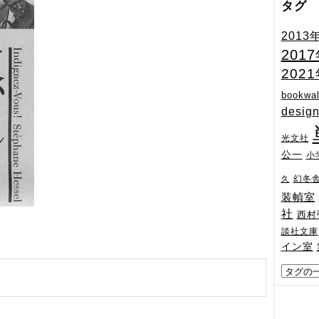
タグ
2013
201
202
bookwal
desig
光文社
公一
小
幻冬
久
装幀室
社
西村
談社文庫
イン室