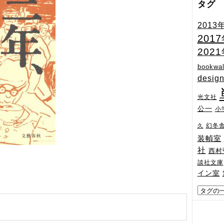
タグ
2013
201
202
bookwal
desig
光文社
公一
小
幻冬
久
装幀室
社
西村
談社文庫
イン室