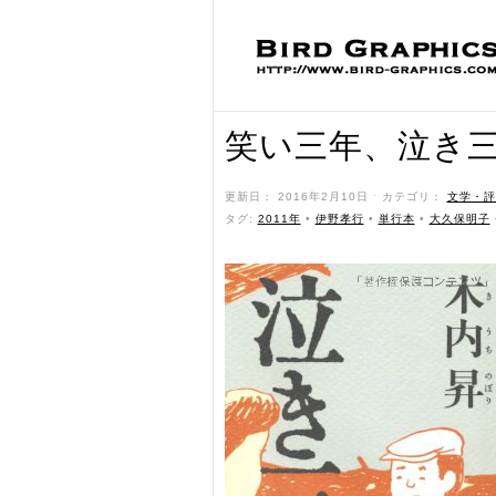
笑い三年、泣き
更新日： 2016年2月10日 ˑ カテゴリ：
文学・評
タグ:
2011年
•
伊野孝行
•
単行本
•
大久保明子