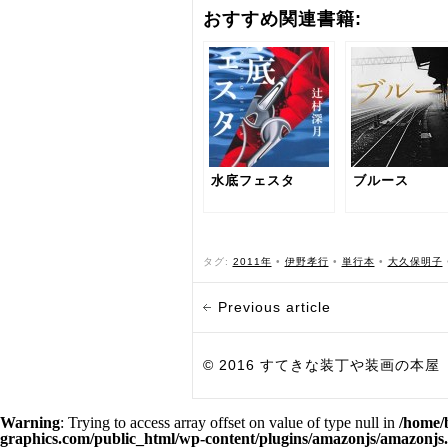
おすすめ関連書籍:
水底フェスタ
ブルース
タグ:
2011年
•
伊野孝行
•
単行本
•
大久保明子
Previous article
© 2016 すてきな装丁や装画の本屋 Bird Grap
Warning
: Trying to access array offset on value of type null in
/home/
graphics.com/public_html/wp-content/plugins/amazonjs/amazonjs