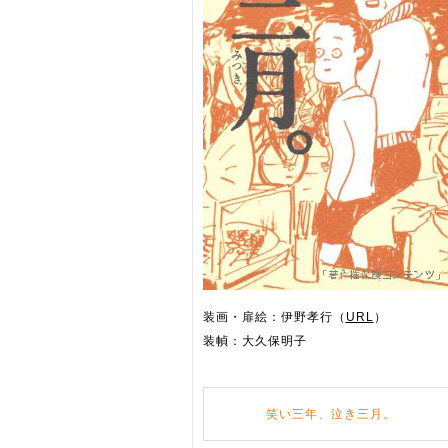
装画・扉絵：伊野孝行（
URL
）
装幀：大久保明子
笑い三年、泣き三月。