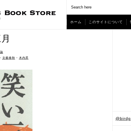
ホーム
このサイトについて
三月
論
ˑ
•
文藝春秋
•
木内昇
@bird