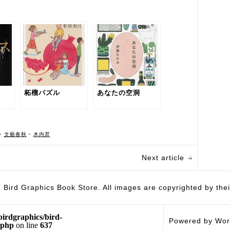
柘榴パズル
あなたの空洞
•
文藝春秋
•
木内昇
Next article
hics Book Store. All images are copyrighted by their 
birdgraphics/bird-
Powered by Wor
.php
on line
637