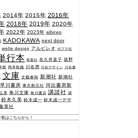
2015年
2016年
2014年
年
7年
2018年
2019年
2020年
1年
2022年
2023年
albireo
KADOKAWA
next door
l
n
アルビレオ
welle design
ポプラ社
単行本
坂野
名久井直子
双葉社
川名潤
学館
岡本歌織
川谷デザイン
川谷康
文庫
新潮社
新潮社
文藝春秋
舎
河出書房新
早川書房
東京創元社
講談社
角川文庫
弘美
角川書店
講
鈴木久美
鈴木成一
鈴木成一デザ
集英社