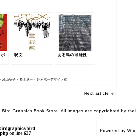
リボ
呪文
ある島の可能性
•
絲山秋子
•
鈴木成一
•
鈴木成一デザイン室
Next article
hics Book Store. All images are copyrighted by their 
birdgraphics/bird-
Powered by Wor
.php
on line
637