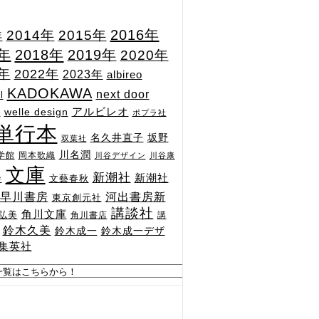
2015年
2016年
2014年
年
7年
2018年
2019年
2020年
1年
2022年
2023年
albireo
KADOKAWA
next door
l
n
アルビレオ
welle design
ポプラ社
単行本
坂野
名久井直子
双葉社
川名潤
学館
岡本歌織
川谷デザイン
川谷康
文庫
新潮社
新潮社
文藝春秋
舎
河出書房新
早川書房
東京創元社
講談社
角川文庫
弘美
角川書店
講
鈴木久美
鈴木成一
鈴木成一デザ
集英社