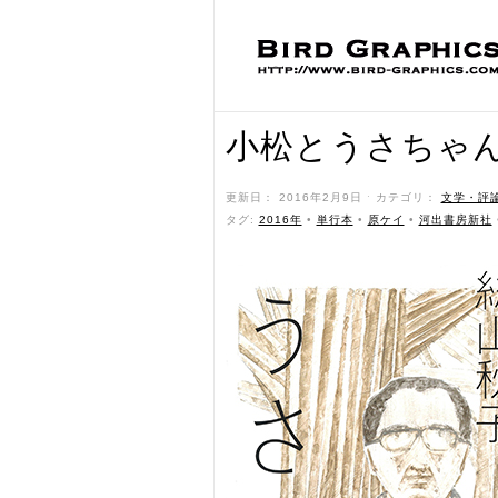
小松とうさちゃ
更新日： 2016年2月9日 ˑ カテゴリ：
文学・評
タグ:
2016年
•
単行本
•
原ケイ
•
河出書房新社