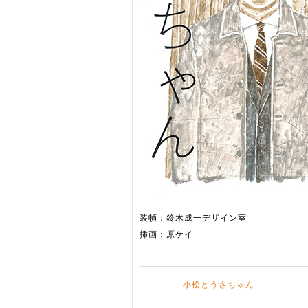
装幀：鈴木成一デザイン室
挿画：原ケイ
小松とうさちゃん