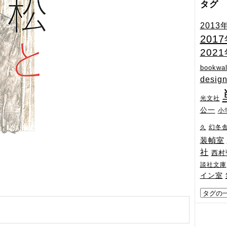
タグ
2013
201
202
bookwal
desig
光文社
公一
小
幻冬
久
装幀室
社
西村
談社文庫
イン室