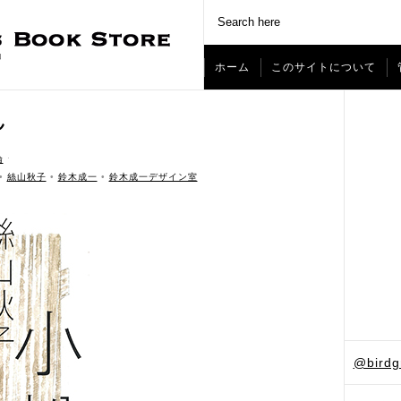
ホーム
このサイトについて
ん
論
ˑ
•
絲山秋子
•
鈴木成一
•
鈴木成一デザイン室
@bird