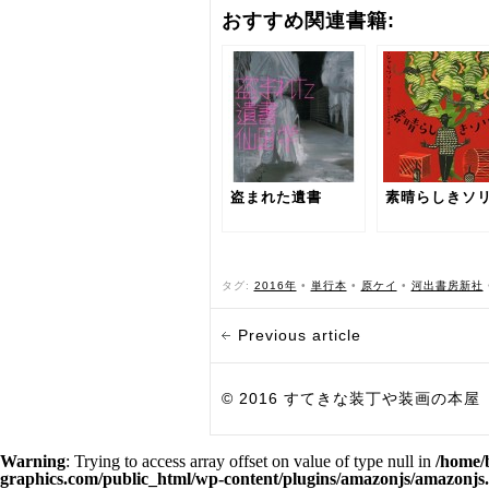
おすすめ関連書籍:
盗まれた遺書
素晴らしきソ
タグ:
2016年
•
単行本
•
原ケイ
•
河出書房新社
Previous article
© 2016 すてきな装丁や装画の本屋 Bird Grap
Warning
: Trying to access array offset on value of type null in
/home/
graphics.com/public_html/wp-content/plugins/amazonjs/amazonjs