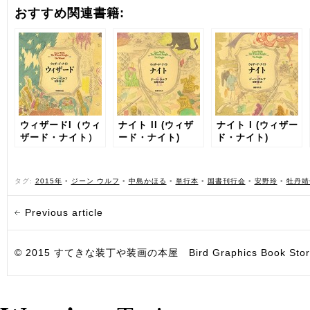
おすすめ関連書籍:
ウィザードI（ウィ
ナイト II (ウィザ
ナイト I (ウィザー
ザード・ナイト）
ード・ナイト)
ド・ナイト)
タグ:
2015年
•
ジーン ウルフ
•
中島かほる
•
単行本
•
国書刊行会
•
安野玲
•
牡丹靖
Previous article
© 2015 すてきな装丁や装画の本屋 Bird Graphics Book Store. All i