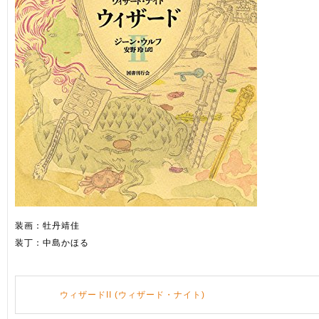
装画：牡丹靖佳
装丁：中島かほる
ウィザードII (ウィザード・ナイト)