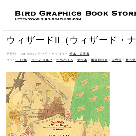
ウィザードII（ウィザード・
更新日： 2015年12月25日 ˑ カテゴリ：
絵本・児童書
ˑ
タグ:
2015年
•
ジーン ウルフ
•
中島かほる
•
単行本
•
国書刊行会
•
安野玲
•
牡丹靖