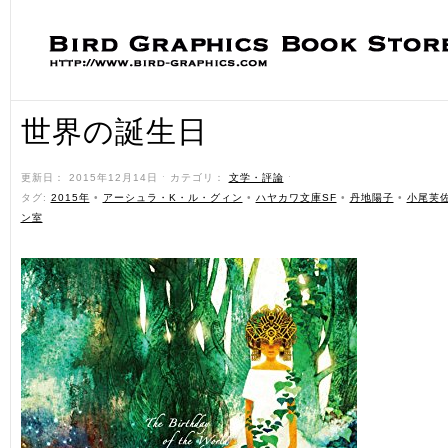
世界の誕生日
更新日： 2015年12月14日 ˑ カテゴリ：
文学・評論
ˑ
タグ:
2015年
•
アーシュラ・K・ル・グィン
•
ハヤカワ文庫SF
•
丹地陽子
•
小尾芙
ン室