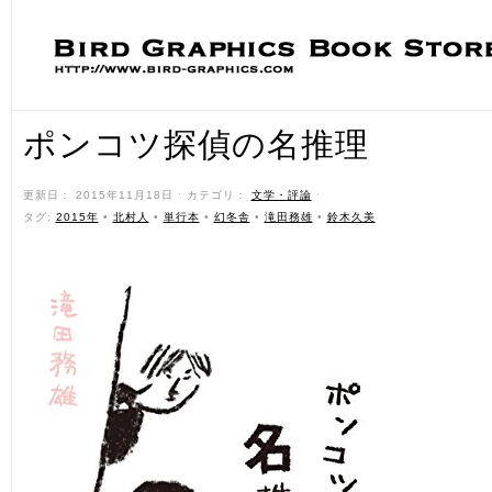
ポンコツ探偵の名推理
更新日： 2015年11月18日 ˑ カテゴリ：
文学・評論
ˑ
タグ:
2015年
•
北村人
•
単行本
•
幻冬舎
•
滝田務雄
•
鈴木久美