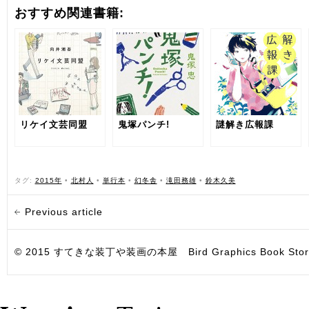
おすすめ関連書籍:
リケイ文芸同盟
鬼塚パンチ!
謎解き広報課
タグ:
2015年
•
北村人
•
単行本
•
幻冬舎
•
滝田務雄
•
鈴木久美
Previous article
© 2015 すてきな装丁や装画の本屋 Bird Graphics Book Store. All i