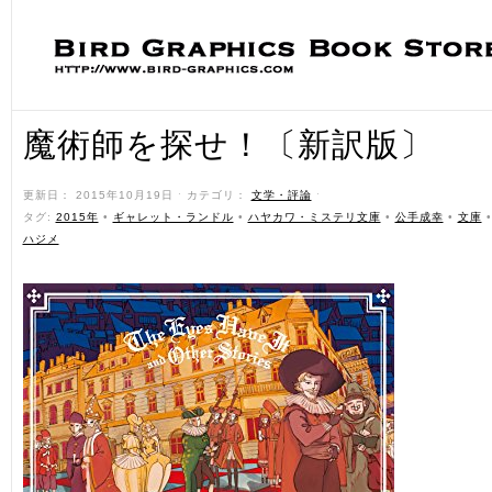
魔術師を探せ！〔新訳版〕
更新日： 2015年10月19日 ˑ カテゴリ：
文学・評論
ˑ
タグ:
2015年
•
ギャレット・ランドル
•
ハヤカワ・ミステリ文庫
•
公手成幸
•
文庫
ハジメ