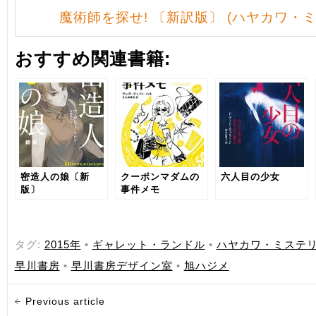
魔術師を探せ! 〔新訳版〕 (ハヤカワ・
おすすめ関連書籍:
密造人の娘〔新
クーポンマダムの
六人目の少女
版〕
事件メモ
タグ:
2015年
•
ギャレット・ランドル
•
ハヤカワ・ミステ
早川書房
•
早川書房デザイン室
•
旭ハジメ
Previous article