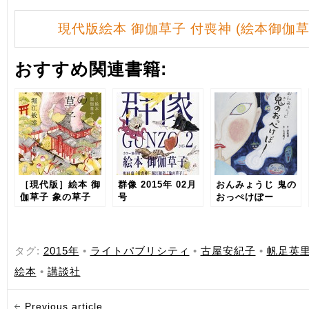
現代版絵本 御伽草子 付喪神 (絵本御伽草
おすすめ関連書籍:
［現代版］絵本 御
群像 2015年 02月
おんみょうじ 鬼の
伽草子 象の草子
号
おっぺけぽー
タグ:
2015年
•
ライトパブリシティ
•
古屋安紀子
•
帆足英
絵本
•
講談社
Previous article