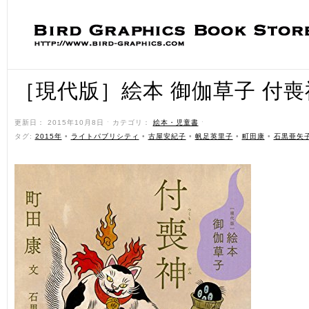
［現代版］絵本 御伽草子 付喪
更新日： 2015年10月8日 ˑ カテゴリ：
絵本・児童書
ˑ
タグ:
2015年
•
ライトパブリシティ
•
古屋安紀子
•
帆足英里子
•
町田康
•
石黒亜矢