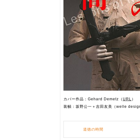
カバー作品：Gehard Demetz（
URL
）
装幀：坂野公一＋吉田友美（welle desig
道徳の時間