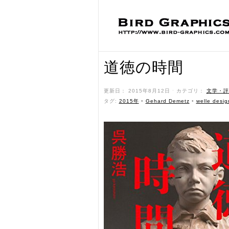
道徳の時間
更新日： 2015年8月12日 ˑ カテゴリ：
文学・評
タグ:
2015年
•
Gehard Demetz
•
welle desig