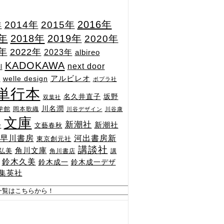
2015年
2016年
2014年
年
7年
2018年
2019年
2020年
1年
2022年
2023年
albireo
KADOKAWA
next door
l
n
アルビレオ
welle design
ポプラ社
単行本
坂野
名久井直子
双葉社
川名潤
学館
岡本歌織
川谷デザイン
川谷康
文庫
新潮社
新潮社
文藝春秋
舎
河出書房新
早川書房
東京創元社
講談社
角川文庫
弘美
角川書店
講
鈴木久美
鈴木成一
鈴木成一デザ
集英社