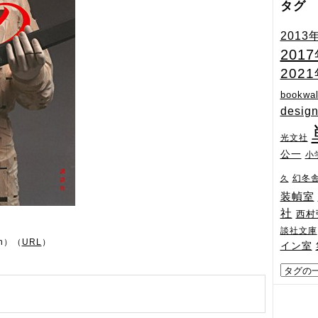
タグ
2013
201
202
bookwal
desig
光文社
公一
小
幻冬
久
装幀室
社
西村
談社文庫
n）（
URL
）
イン室