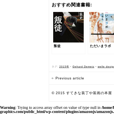
おすすめ関連書籍:
叛徒
ただいまラボ
タグ:
2015年
•
Gehard Demetz
•
welle desig
Previous article
© 2015 すてきな装丁や装画の本屋 Bird Grap
Warning
: Trying to access array offset on value of type null in
/home/
graphics.com/public_html/wp-content/plugins/amazonjs/amazonjs