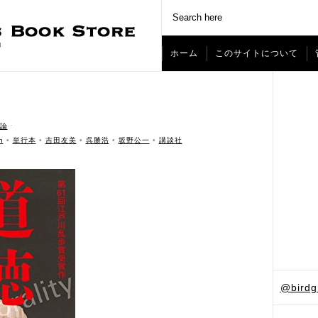
ホーム
このサイトについて
論
ˑ
n
•
単行本
•
吉田友美
•
呉勝浩
•
坂野公一
•
講談社
@bird