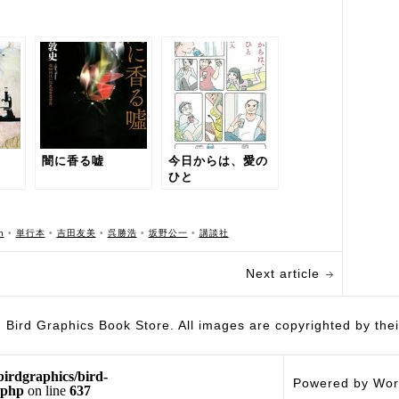
闇に香る嘘
今日からは、愛の
ひと
n
•
単行本
•
吉田友美
•
呉勝浩
•
坂野公一
•
講談社
Next article
hics Book Store. All images are copyrighted by their 
birdgraphics/bird-
Powered by Wor
.php
on line
637