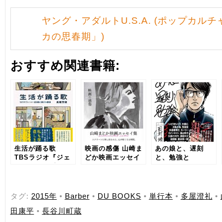
ヤング・アダルトU.S.A. (ポップカル
カの思春期」)
おすすめ関連書籍:
生活が踊る歌
映画の感傷 山崎ま
あの娘と、遅刻
TBSラジオ『ジェ
どか映画エッセイ
と、勉強と
ーン・スー 生活は
集
踊る』音楽コラム
傑作選
タグ:
2015年
•
Barber
•
DU BOOKS
•
単行本
•
多屋澄礼
•
田康平
•
長谷川町蔵