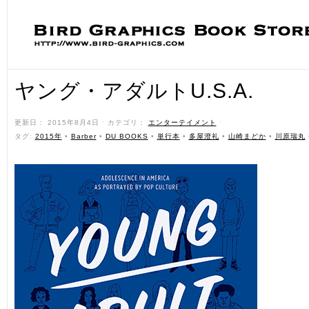
ヤング・アダルトU.S.A.
更新日： 2015年8月4日 ˑ カテゴリ：
エンターテイメント
ˑ
タグ:
2015年
•
Barber
•
DU BOOKS
•
単行本
•
多屋澄礼
•
山崎まどか
•
川原瑞丸