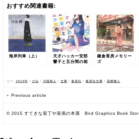
おすすめ関連書籍:
海岸列車（上）
天才ハッカー安部
鎌倉香房メモリー
響子と五分間の相
ズ
棒
タグ:
2015年
•
げみ
•
川端裕人
•
文庫
•
集英社
•
集英社文庫
•
高柳雅人
Previous article
© 2015 すてきな装丁や装画の本屋 Bird Graphics Book Store. All i