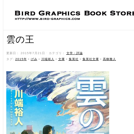
雲の王
更新日： 2015年7月21日 ˑ カテゴリ：
文学・評論
ˑ
タグ:
2015年
•
げみ
•
川端裕人
•
文庫
•
集英社
•
集英社文庫
•
高柳雅人