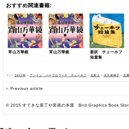
おすすめ関連書籍:
宵山万華鏡
宵山万華鏡
新訳 チェーホフ
短篇集
タグ:
2012年
•
アントン・パーヴロヴィチ・チェーホフ
•
北村人
•
大久保伸子
•
文
Previous article
© 2015 すてきな装丁や装画の本屋 Bird Graphics Book Store. All i