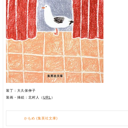
装丁：大久保伸子
装画・挿絵：北村人（
URL
）
かもめ (集英社文庫)