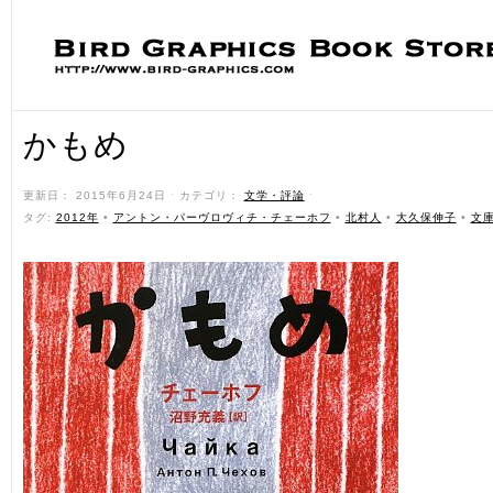
かもめ
更新日： 2015年6月24日 ˑ カテゴリ：
文学・評論
ˑ
タグ:
2012年
•
アントン・パーヴロヴィチ・チェーホフ
•
北村人
•
大久保伸子
•
文