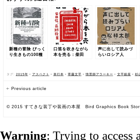
新種の冒険 びっく
口笛を吹きながら
声に出して読みづ
り生きもの100種
本を売る：柴田
らいロシア人
の図鑑
信、最終授業
タグ:
2015年
•
アスペクト
•
単行本
•
寄藤文平
•
情景師アラーキー
•
文平銀座
•
杉
Previous article
© 2015 すてきな装丁や装画の本屋 Bird Graphics Book Store. All i
Warning
: Trying to access 