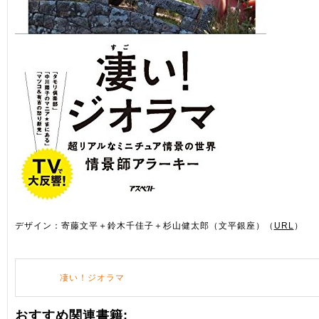
デザイン：寄藤文平＋鈴木千佳子＋杉山健太郎（文平銀座）（
URL
）
凄い！ジオラマ
おすすめ関連書籍: