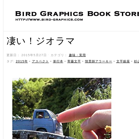
凄い！ジオラマ
更新日： 2015年5月27日 ˑ カテゴリ：
趣味・実用
ˑ
タグ:
2015年
•
アスペクト
•
単行本
•
寄藤文平
•
情景師アラーキー
•
文平銀座
•
杉