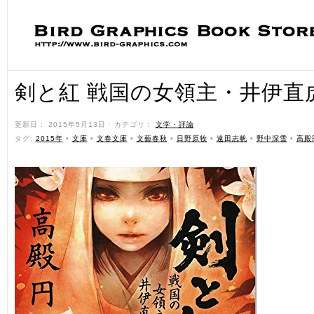
剣と紅 戦国の女領主・井伊直
更新日： 2015年5月13日 ˑ カテゴリ：
文学・評論
ˑ
タグ:
2015年
•
文庫
•
文春文庫
•
文藝春秋
•
日野原牧
•
遠田志帆
•
野中深雪
•
高殿