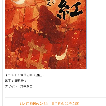
イラスト：遠田志帆（
URL
）
題字：日野原牧
デザイン：野中深雪
剣と紅 戦国の女領主・井伊直虎 (文春文庫)