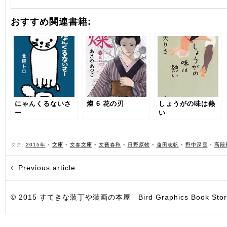
おすすめ関連書籍:
にゃんくるないさ
燦 6 花の刃
しょうがの味は熱
ー
い
タグ:
2015年
•
文庫
•
文春文庫
•
文藝春秋
•
日野原牧
•
遠田志帆
•
野中深雪
•
高殿
Previous article
© 2015 すてきな装丁や装画の本屋 Bird Graphics Book Store. All i