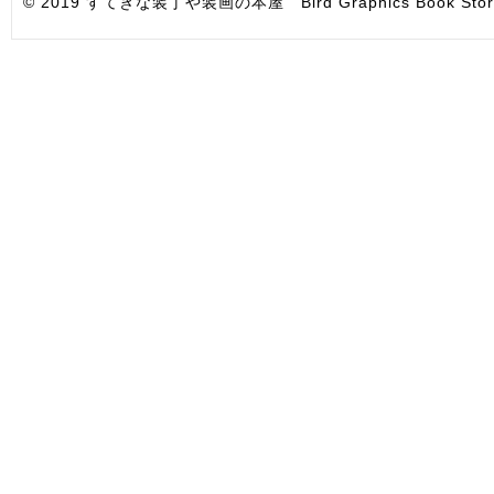
© 2019 すてきな装丁や装画の本屋 Bird Graphics Book Store. All i