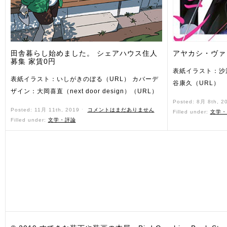
田舎暮らし始めました。 シェアハウス住人
アヤカシ・ヴァ
募集 家賃0円
表紙イラスト：沙
表紙イラスト：いしがきのぼる（URL） カバーデ
谷康久（URL）
ザイン：大岡喜直（next door design）（URL）
Posted: 8月 8th, 2
Posted: 11月 11th, 2019 ˑ
コメントはまだありません
Filled under:
文学・
Filled under:
文学・評論