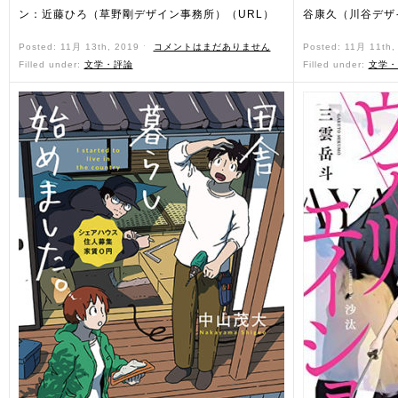
ン：近藤ひろ（草野剛デザイン事務所）（URL）
谷康久（川谷デザ
Posted: 11月 13th, 2019 ˑ
コメントはまだありません
Posted: 11月 11th
Filled under:
文学・評論
Filled under:
文学・