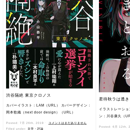
渋谷隔絶 東京クロノス
君待秋ラは透き
カバーイラスト：LAM（URL） カバーデザイン：
イラストレーション
岡本歌織（next door design）（URL）
ン：川谷康久（U
Posted: 7月 26th, 2019 ˑ
コメントはまだありません
Posted: 6月 12th,
Filled under:
文学・評論