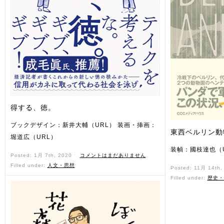
得する、徳。
ブックデザイン：新井大輔（URL） 装画・挿画：
東西ベルリン動
堀道広（URL）
装幀：國枝達也（
Posted: 1月 7th, 2020 ˑ
コメントはまだありません
Filled under:
人文・思想
Posted: 11月 14th
Filled under:
歴史・