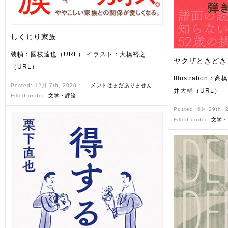
しくじり家族
装幀：國枝達也（URL） イラスト：大橋裕之
ヤクザときどき
（URL）
Illustration
Posted: 12月 7th, 2020 ˑ
コメントはまだありません
井大輔（URL）
Filled under:
文学・評論
Posted: 6月 29th,
Filled under:
文学・