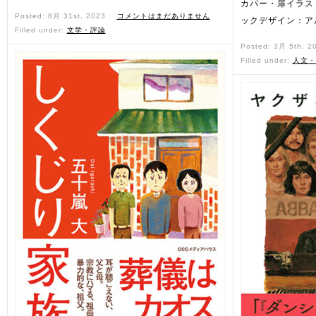
カバー・扉イラス
Posted: 8月 31st, 2023 ˑ
コメントはまだありません
ックデザイン：ア
Filled under:
文学・評論
Posted: 3月 5th, 2
Filled under:
人文・