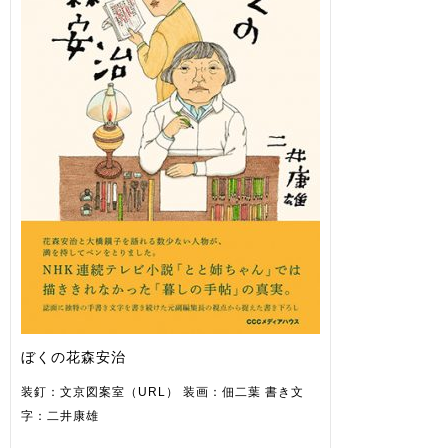
ぼくの花森安治
装釘：文京図案室（URL） 装画：佃二葉 書き文
字：二井康雄