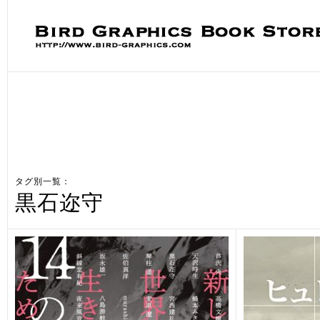
タグ別一覧：
黒石迩守