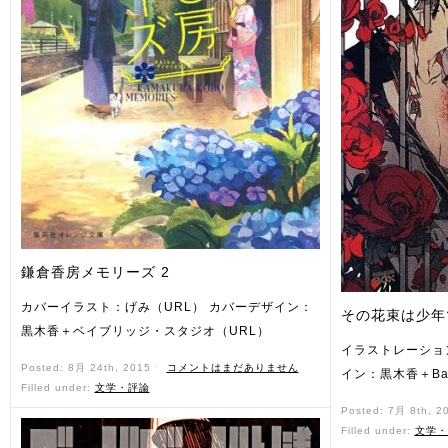
鎌倉香房メモリーズ 2
カバーイラスト：げみ（URL） カバーデザイン：
その花束は少年
黒木香＋ベイブリッジ・スタジオ（URL）
イラストレーショ
Posted: 8月 24th, 2015 ˑ
コメントはまだありません
イン：黒木香＋Bay 
Filled under:
文学・評論
Posted: 7月 8th, 2
Filled under:
文学・