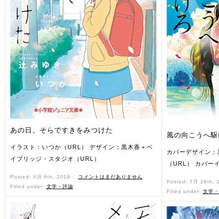
あの日、そらですきをみつけた
風の向こうへ駆
イラスト：いつか（URL） デザイン：黒木香＋ベ
カバーデザイン：
イブリッジ・スタジオ（URL）
（URL） カバーイ
Posted: 4月 6th, 2018 ˑ
コメントはまだありません
Posted: 7月 26th,
Filled under:
文学・評論
Filled under:
文学・