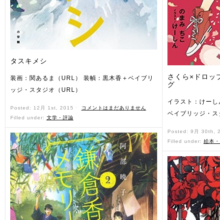
タスキメシ
さくら×ドロッ
装画：関あるま（URL） 装幀：黒木香＋ベイブリ
グ
ッジ・スタジオ（URL）
イラスト：けーし
Posted: 12月 1st, 2015 ˑ
コメントはまだありません
ベイブリッジ・ス
Filled under:
文学・評論
Posted: 9月 30th,
Filled under:
絵本・