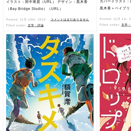
カバーイラスト：
イラスト：田中将賀（URL） デザイン：黒木香
黒木香＋ベイブリ
（Bay Bridge Studio）（URL）
Posted: 11月 1st, 
Posted: 11月 10th, 2016 ˑ
コメントはまだありません
Filled under:
文学・
Filled under:
文学・評論