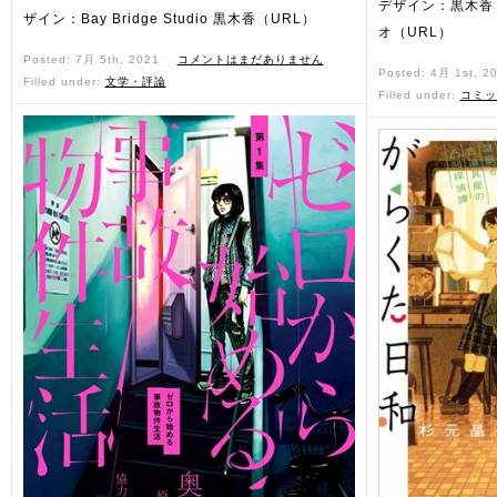
デザイン：黒木香
ザイン：Bay Bridge Studio 黒木香（URL）
オ（URL）
Posted: 7月 5th, 2021 ˑ
コメントはまだありません
Posted: 4月 1st, 2
Filled under:
文学・評論
Filled under:
コミッ