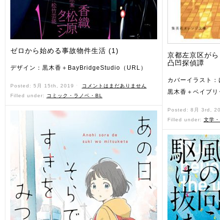
ゼロから始める事故物件生活 (1)
京都左京区がら
凸凹探偵譚
デザイン：黒木香＋BayBridgeStudio（URL）
カバーイラスト：
Posted: 5月 15th, 2019 ˑ
コメントはまだありません
黒木香＋ベイブリ
Filled under:
コミック・ラノベ・BL
Posted: 8月 3rd, 2
Filled under:
文学・