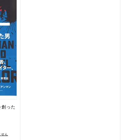
を創った
ません