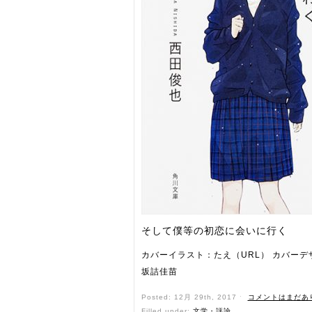
そして僕等の初恋に会いに行く
カバーイラスト：たえ（URL） カバーデ
坂詰佳苗
Posted: 12月 29th, 2017 ˑ
コメントはまだあ
Filled under:
文学・評論