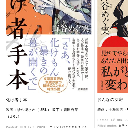
おんなの女房
化け者手本
装画：千海博美（U
装画：紗久楽さわ（URL） 装丁：須田杏菜
（URL）
Posted: 4月 8th, 2
Filled under:
文学・
Posted: 10月 17th, 2023 ˑ
コメントはまだありません