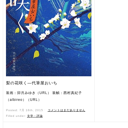
梨の花咲く―代筆屋おいち
装画：卯月みゆき（URL） 装幀：西村真紀子
（albireo）（URL）
Posted: 7月 16th, 2015 ˑ
コメントはまだありません
Filled under:
文学・評論