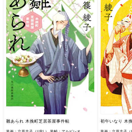
雛あられ 木挽町芝居茶屋事件帖
初午いなり 木
装画：立原圭子（URL） 装幀：アルビレオ
装画：立原圭子（