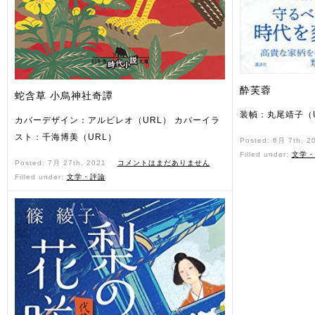
酔芙蓉
蛇含草 小烏神社奇譚
装幀：丸尾靖子（U
カバーデザイン：アルビレオ（URL） カバーイラ
スト：千海博美（URL）
Posted: 6月 7th, 2
Filled under:
文学・
Posted: 7月 27th, 2021 ˑ
コメントはまだありません
Filled under:
文学・評論