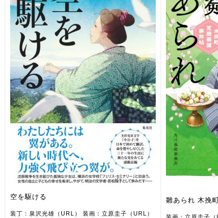
空を駆ける
雛あられ 木挽
装丁：泉沢光雄（URL） 装画：立原圭子（URL）
装画：立原圭子（