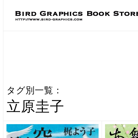
タグ別一覧：
立原圭子