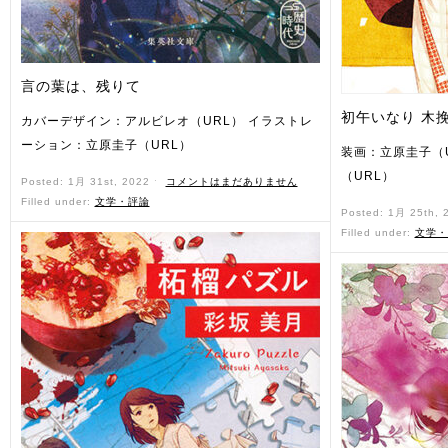
言の葉は、残りて
初午いなり 木
カバーデザイン：アルビレオ（URL） イラストレ
ーション：立原圭子（URL）
装画：立原圭子（
（URL）
Posted: 1月 31st, 2022 ˑ
コメントはまだありません
Filled under:
文学・評論
Posted: 1月 25th,
Filled under:
文学・