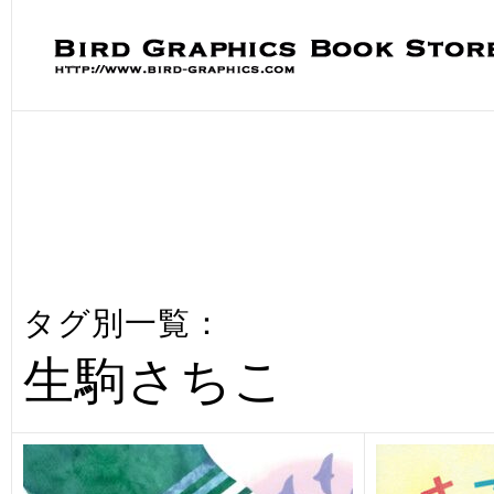
タグ別一覧：
生駒さちこ