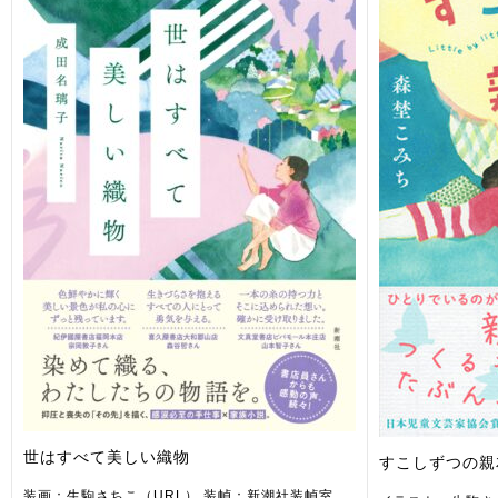
世はすべて美しい織物
すこしずつの親
装画：生駒さちこ（URL） 装幀：新潮社装幀室