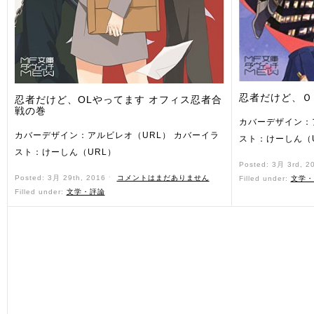
忍者だけど、Ｏ
忍者だけど、OLやってます オフィス忍者合
戦の巻
カバーデザイン：
カバーデザイン：アルビレオ（URL） カバーイラ
スト：けーしん（
スト：けーしん（URL）
Posted: 3月 3rd, 2
Posted: 3月 29th, 2016 ˑ
コメントはまだありません
Filled under:
文学・
Filled under:
文学・評論