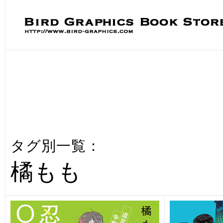
タグ別一覧：
橘もも