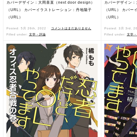
カバーデザイン：大岡喜直（next door design）
カバーデザイン：大岡喜
（URL） カバーイラストレーション：丹地陽子
（URL） カバ
（URL）
（URL）
Posted: 5月 26th, 2022 ˑ
コメントはまだありません
Posted: 3月 3rd, 2
Filled under:
文学・評論
Filled under:
文学・