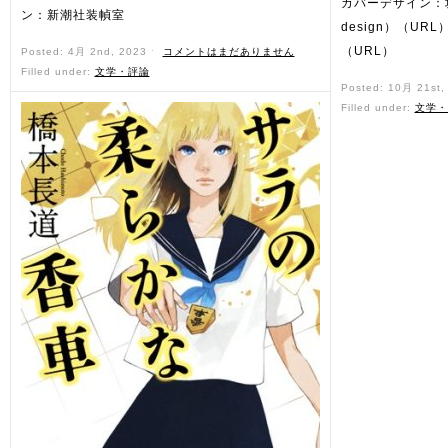
カバーデザイン：坂
ン：新潮社装幀室
design）（U
（URL）
Posted: 4月 2nd, 2023 ˑ
コメントはまだありません
Filled under:
文学・評論
Posted: 10月 21st
Filled under:
文学・