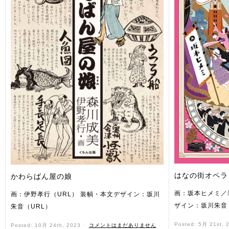
はなの街オペラ
かわらばん屋の娘
画：坂本ヒメミ／
画：伊野孝行（URL） 装幀・本文デザイン：坂川
ザイン：坂川朱音
朱音（URL）
Posted: 5月 21st, 
Posted: 10月 24th, 2023 ˑ
コメントはまだありません