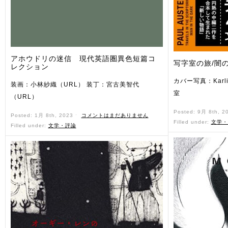
アホウドリの迷信 現代英語圏異色短篇コ
写字室の旅/闇
レクション
カバー写真：Karl
装画：小林紗織（URL） 装丁：宮古美智代
室
（URL）
Posted: 9月 8th, 2
Posted: 1月 8th, 2023 ˑ
コメントはまだありません
Filled under:
文学・
Filled under:
文学・評論