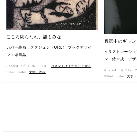
こころ朗らなれ、誰もみな
真夜中のギャン
カバー装画：タダジュン（URL） ブックデザイ
イラストレーショ
ン：緑川晶
ン：鈴木成一デザ
Posted: 6月 12th, 2013 ˑ
コメントはまだありません
Posted: 5月 31st, 
Filled under:
文学・評論
Filled under:
文学・