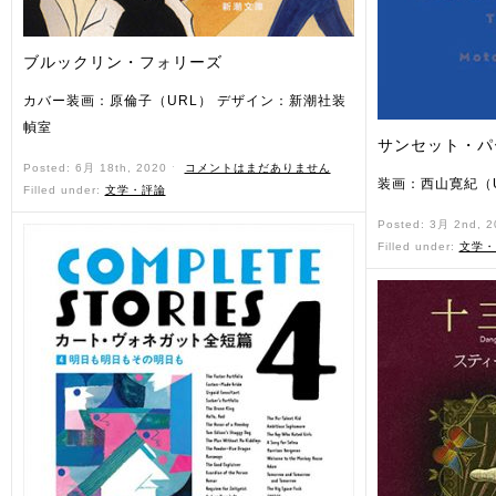
ブルックリン・フォリーズ
カバー装画：原倫子（URL） デザイン：新潮社装
幀室
サンセット・パ
Posted: 6月 18th, 2020 ˑ
コメントはまだありません
装画：西山寛紀（
Filled under:
文学・評論
Posted: 3月 2nd, 
Filled under:
文学・