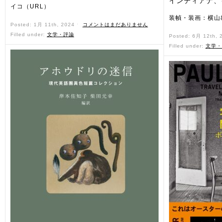
インディアナ、
イコ（URL）
装幀・装画：横山
Posted: 1月 11th, 2024 ˑ
コメントはまだありません
Filled under:
文学・評論
Posted: 6月 12th,
Filled under:
文学・