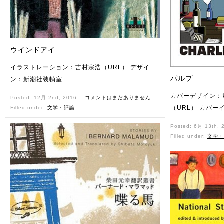
ウインドアイ
イラストレーション：吉村宗浩（URL） デザイ
パルプ
ン：新潮社装幀室
カバーデザイン：加
Posted: 12月 2nd, 2016 ˑ
コメントはまだありません
（URL） カバー
Filled under:
文学・評論
Posted: 6月 13th,
Filled under:
文学・