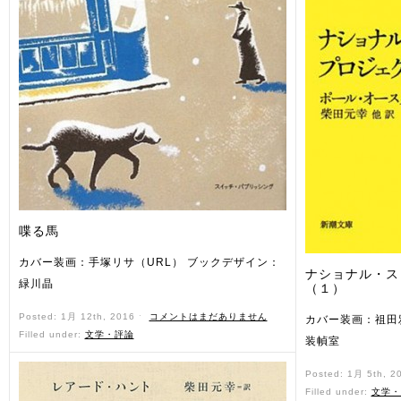
喋る馬
カバー装画：手塚リサ（URL） ブックデザイン：
ナショナル・ス
緑川晶
（１）
Posted: 1月 12th, 2016 ˑ
コメントはまだありません
カバー装画：祖田
Filled under:
文学・評論
装幀室
Posted: 1月 5th, 2
Filled under:
文学・