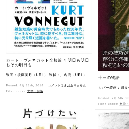
カート・ヴォネガット全短篇 4 明日も明日
もその明日も
装画：後藤美月（URL） 装幀：川名潤（URL）
十三の物語
Posted: 4月 11th, 2019 ˑ
コメントはまだありません
カバー装画：磯良
Filled under:
文学・評論
Posted: 7月 5th, 2
Filled under:
文学・