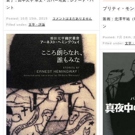
装丁：田中久子 本文・カバー写真：レアード・ハ
ント
プリティ・モン
Posted: 10月 15th, 2015 ˑ
コメントはまだありません
装画：北澤平祐（
Filled under:
文学・評論
ン
Posted: 7月 24th,
Filled under:
文学・