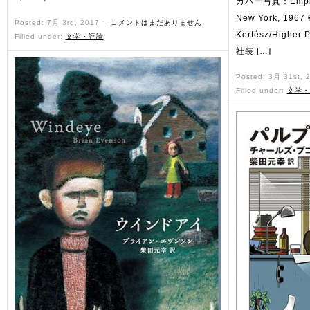
カバー写真：Empire S
New York, 1967 ©
Posted: 7月 3rd, 2017 ˑ
コメントはまだありません
Kertész/Highe
Filled under:
文学・評論
社装 […]
Posted: 3月 31st, 
Filled under:
文学・