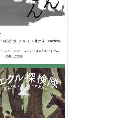
ん
：祖父江慎（URL）＋藤井瑶（cozfish）
1月 31st, 2019 ˑ
コメントはまだありません
der:
絵本・児童書