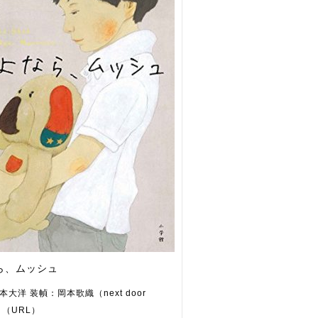
ら、ムッシュ
大洋 装幀：岡本歌織（next door
n）（URL）