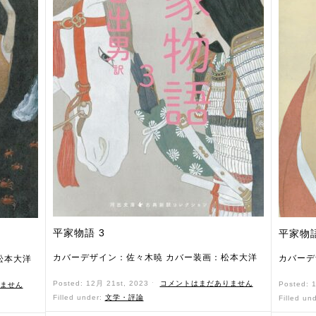
平家物語 3
平家物
カバーデザイン：佐々木暁 カバー装画：松本大洋
カバーデ
松本大洋
Posted: 12月 21st, 2023 ˑ
コメントはまだありません
Posted: 
ません
Filled under:
文学・評論
Filled un