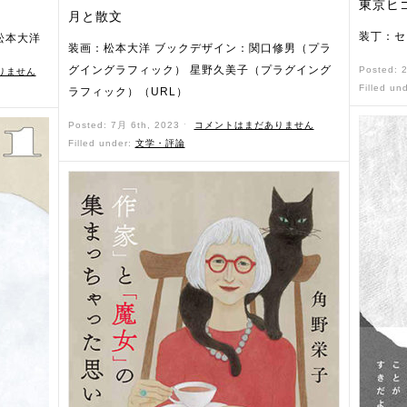
東京ヒゴ
月と散文
装丁：セ
松本大洋
装画：松本大洋 ブックデザイン：関口修男（プラ
グイングラフィック） 星野久美子（プラグイング
Posted: 
りません
Filled un
ラフィック）（URL）
Posted: 7月 6th, 2023 ˑ
コメントはまだありません
Filled under:
文学・評論