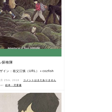
ル探検隊
ザイン：祖父江慎（URL）＋cozfish
6月 25th, 2018 ˑ
コメントはまだありません
der:
絵本・児童書