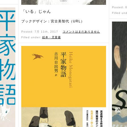
Posted: 
「いる」じゃん
Filled un
ブックデザイン：宮古美智代（URL）
Posted: 7月 11th, 2017 ˑ
コメントはまだありません
Filled under:
絵本・児童書