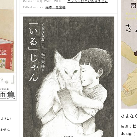
Posted: 6月 25th, 2018 ˑ
コメントはまだありません
Filled under:
絵本・児童書
さよな
URL）
装画：松本
ません
desig