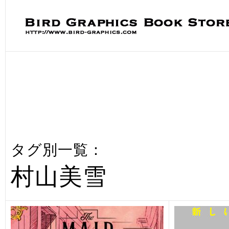
タグ別一覧：
村山美雪